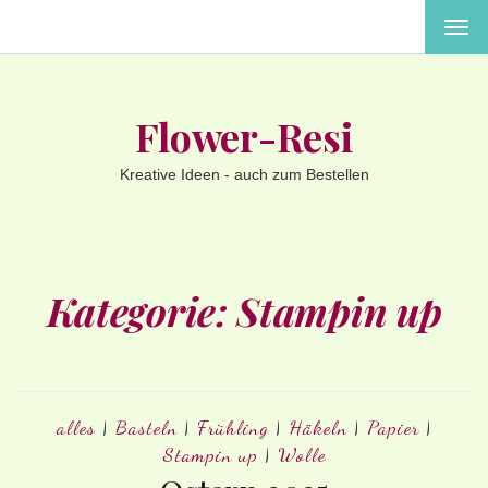
MEN
EIN-
ODE
AUS
Flower-Resi
Kreative Ideen - auch zum Bestellen
Kategorie:
Stampin up
alles
|
Basteln
|
Frühling
|
Häkeln
|
Papier
|
Stampin up
|
Wolle