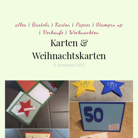
alles
|
Basteln
|
Karten
|
Papier
|
Stampin up
|
Verkaufe
|
Weihnachten
Karten &
Weihnachtskarten
5. Dezember 2022