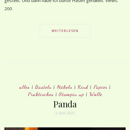
gestellt. Und dann habe ich bunte Hasen gehäkelt. Views:
200
WEITERLESEN
alles
|
Basteln
|
Häkeln
|
Kind
|
Papier
|
Praktisches
|
Stampin up
|
Wolle
Panda
3. April 2025