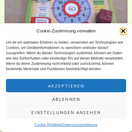
Cookie-Zustimmung verwalten
Um dir ein optimales Erlebnis zu bieten, verwenden wir Technologien wie
Cookies, um Geräteinformationen zu speichern und/oder darauf
zuzugreifen. Wenn du diesen Technologien zustimmst, können wir Daten
Meine Tante hat zu ihrem 60. Geburtstag Karten für die
wie das Surfverhalten oder eindeutige IDs auf dieser Website verarbeiten.
Wenn du deine Zustimmung nicht erteilst oder zurückziehst, können
„Ehrlich Brothers“ bekommen. Wir wollten die Karten nicht
bestimmte Merkmale und Funktionen beeinträchtigt werden.
einfach so verschenken. Aber wie sonst?Irgendwie kam mir
dann der Gedanke kleine Kisten zu machen, in denen kleine
AKZEPTIEREN
„Tricks“ enthalten sind. Also habe ich losgelegt mit falten,
ABLEHNEN
stanzen und kleben. Dank verschiedener Hilfmittel geht es
gut. Meine […]
EINSTELLUNGEN ANSEHEN
Cookie-Richtlinie
Datenschutzerklärung
WEITERLESEN