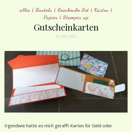
alles
|
Basteln
|
Geschenke Set
|
Karten
|
Papier
|
Stampin up
Gutscheinkarten
22. Mai 2022
Irgendwie hatte es mich gerafft Karten für Geld oder