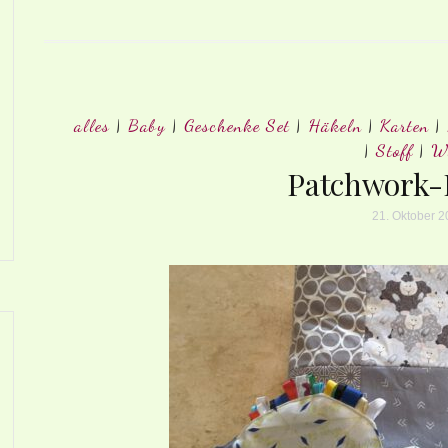
alles
|
Baby
|
Geschenke Set
|
Häkeln
|
Karten
|
|
Stoff
|
W
Patchwork-
21. Oktober 