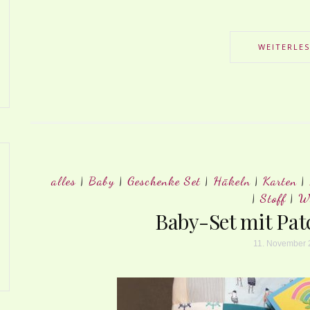
WEITERLE
alles
|
Baby
|
Geschenke Set
|
Häkeln
|
Karten
|
|
Stoff
|
W
Baby-Set mit Pa
11. November 