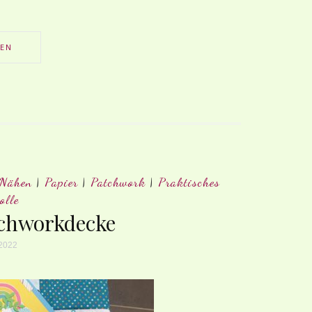
SEN
Nähen
|
Papier
|
Patchwork
|
Praktisches
olle
tchworkdecke
2022