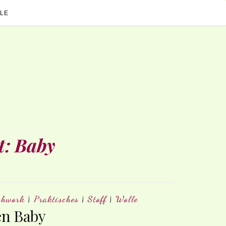
LE
t:
Baby
chwork
|
Praktisches
|
Stoff
|
Wolle
n Baby