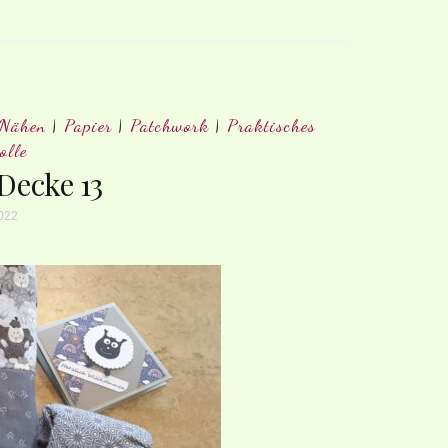
Nähen
|
Papier
|
Patchwork
|
Praktisches
olle
Decke 13
2022