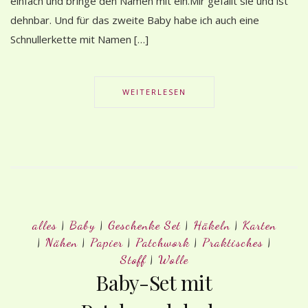
einfach und bringe den Namen mit ein.Mir gefällt sie und ist
dehnbar. Und für das zweite Baby habe ich auch eine
Schnullerkette mit Namen […]
WEITERLESEN
alles
|
Baby
|
Geschenke Set
|
Häkeln
|
Karten
|
Nähen
|
Papier
|
Patchwork
|
Praktisches
|
Stoff
|
Wolle
Baby-Set mit