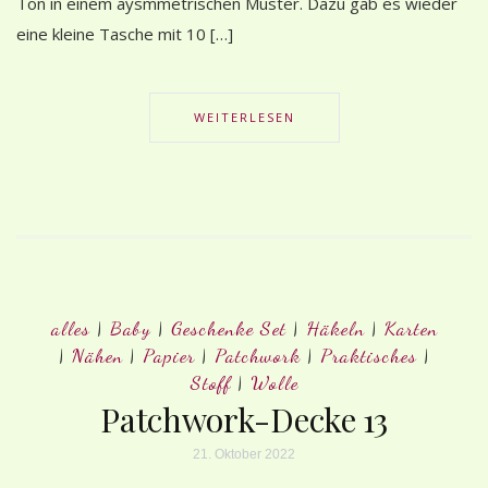
Ton in einem aysmmetrischen Muster. Dazu gab es wieder
eine kleine Tasche mit 10 […]
WEITERLESEN
alles
|
Baby
|
Geschenke Set
|
Häkeln
|
Karten
|
Nähen
|
Papier
|
Patchwork
|
Praktisches
|
Stoff
|
Wolle
Patchwork-Decke 13
21. Oktober 2022