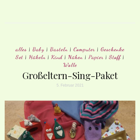
alles
|
Baby
|
Basteln
|
Computer
|
Geschenke
Set
|
Häkeln
|
Kind
|
Nähen
|
Papier
|
Stoff
|
Wolle
Großeltern-Sing-Paket
5. Februar 2021