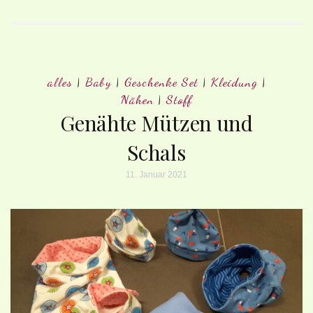
alles
|
Baby
|
Geschenke Set
|
Kleidung
|
Nähen
|
Stoff
Genähte Mützen und
Schals
11. Januar 2021