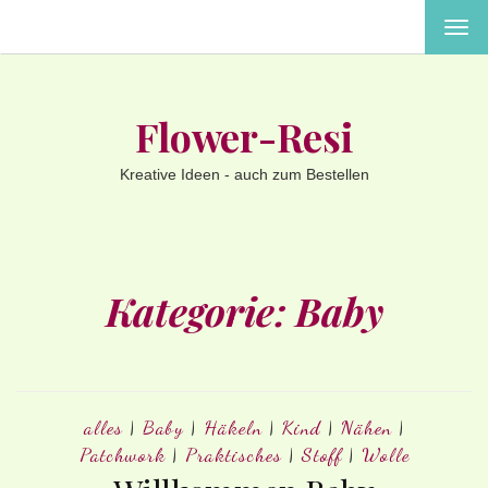
MEN
EIN-
ODE
AUS
Flower-Resi
Kreative Ideen - auch zum Bestellen
Kategorie:
Baby
alles
|
Baby
|
Häkeln
|
Kind
|
Nähen
|
Patchwork
|
Praktisches
|
Stoff
|
Wolle