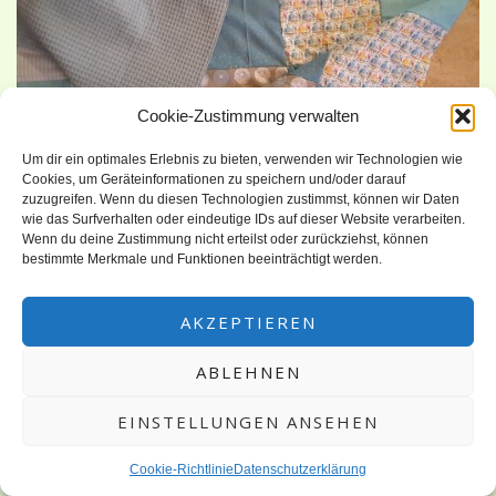
Cookie-Zustimmung verwalten
Um dir ein optimales Erlebnis zu bieten, verwenden wir Technologien wie
Cookies, um Geräteinformationen zu speichern und/oder darauf
zuzugreifen. Wenn du diesen Technologien zustimmst, können wir Daten
wie das Surfverhalten oder eindeutige IDs auf dieser Website verarbeiten.
Und wieder ist ein Kind geboren in der Verwandtschaft.
Wenn du deine Zustimmung nicht erteilst oder zurückziehst, können
bestimmte Merkmale und Funktionen beeinträchtigt werden.
Diesmal war nur die Herausforderung, dass die Mama
selber näht. Ich denke, es ist mir trotzdem gut gelungen.
AKZEPTIEREN
Die geschnittenen Quadrate. Die fertige Decke mit
Rückansicht. Ein passendes Halstuch mit Druckknopf für den
ABLEHNEN
kleinen Jungen. Das komplette Set! die Decke mit Halstuch,
ein Krabbelliederbuch mit […]
EINSTELLUNGEN ANSEHEN
Cookie-Richtlinie
Datenschutzerklärung