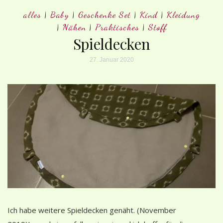
alles
|
Baby
|
Geschenke Set
|
Kind
|
Kleidung
|
Nähen
|
Praktisches
|
Stoff
Spieldecken
27. Januar 2020
Ich habe weitere Spieldecken genäht. (November