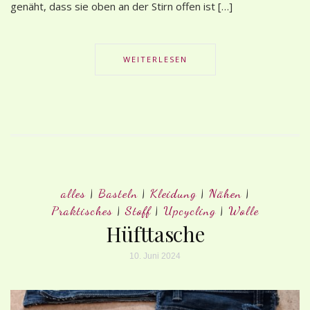
genäht, dass sie oben an der Stirn offen ist […]
WEITERLESEN
alles
|
Basteln
|
Kleidung
|
Nähen
|
Praktisches
|
Stoff
|
Upcycling
|
Wolle
Hüfttasche
10. Juni 2024