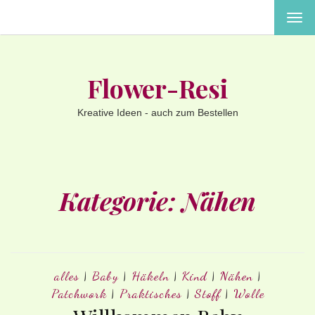
MEN
EIN-
ODE
AUS
Flower-Resi
Kreative Ideen - auch zum Bestellen
Kategorie:
Nähen
alles
|
Baby
|
Häkeln
|
Kind
|
Nähen
|
Patchwork
|
Praktisches
|
Stoff
|
Wolle