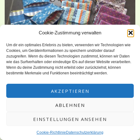
Cookie-Zustimmung verwalten
Um dir ein optimales Erlebnis zu bieten, verwenden wir Technologien wie
Cookies, um Geräteinformationen zu speichern und/oder darauf
zuzugreifen. Wenn du diesen Technologien zustimmst, können wir Daten
wie das Surfverhalten oder eindeutige IDs auf dieser Website verarbeiten.
Ich hatte eine Weihnachtsgeschenk-Idee für die erste
Wenn du deine Zustimmung nicht erteilst oder zurückziehst, können
Klasse.Diese Idee habe ich vor Kurzem bei „Kleine Taschen
bestimmte Merkmale und Funktionen beeinträchtigt werden.
zum Anhängen“ probiert und gezeigt. Sie kam gut an und ich
habe für alle Kinder, die Lehrerin und den Horterzieher
AKZEPTIEREN
genäht. Die Taschen bestehen immer aus zwei Stoffen. Der
ABLEHNEN
Innenstoff, der nochmal gefaltet ist, ist für zwei
Innentaschen gedacht. […]
EINSTELLUNGEN ANSEHEN
Cookie-Richtlinie
Datenschutzerklärung