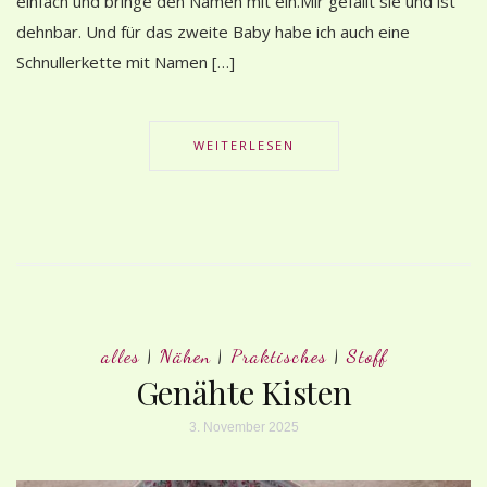
einfach und bringe den Namen mit ein.Mir gefällt sie und ist
dehnbar. Und für das zweite Baby habe ich auch eine
Schnullerkette mit Namen […]
WEITERLESEN
alles
|
Nähen
|
Praktisches
|
Stoff
Genähte Kisten
3. November 2025