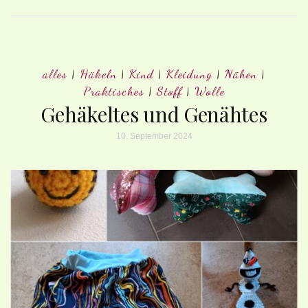
alles
|
Häkeln
|
Kind
|
Kleidung
|
Nähen
|
Praktisches
|
Stoff
|
Wolle
Gehäkeltes und Genähtes
10. September 2024