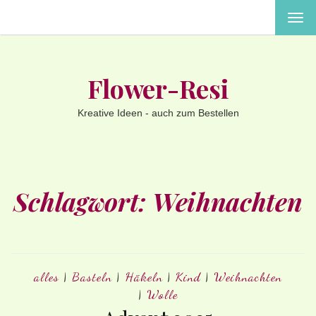
MEN
EIN-
ODE
AUS
Flower-Resi
Kreative Ideen - auch zum Bestellen
Schlagwort:
Weihnachten
alles
|
Basteln
|
Häkeln
|
Kind
|
Weihnachten
|
Wolle