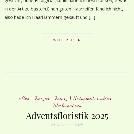
gesucht, ohne Erfolg!Daraufhin habe ich beschlossen, etwas
in der Art zu basteln.Einen guten Haarreifen fand ich nicht,
also habe ich Haarklammern gekauft und […]
WEITERLESEN
alles
|
Kerzen
|
Kranz
|
Naturmaterialien
|
Weihnachten
Adventsfloristik 2025
29. November 2025