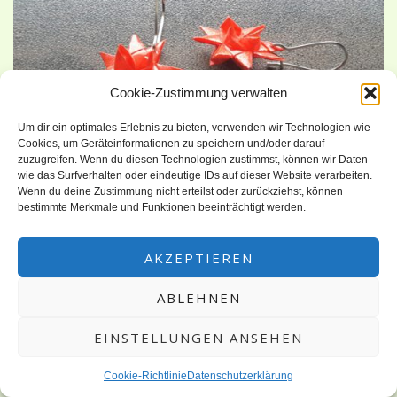
Cookie-Zustimmung verwalten
Um dir ein optimales Erlebnis zu bieten, verwenden wir Technologien wie
Cookies, um Geräteinformationen zu speichern und/oder darauf
zuzugreifen. Wenn du diesen Technologien zustimmst, können wir Daten
wie das Surfverhalten oder eindeutige IDs auf dieser Website verarbeiten.
Wenn du deine Zustimmung nicht erteilst oder zurückziehst, können
Eine Freundin fragte mich, ob ich Sternohrringe nach einem
bestimmte Merkmale und Funktionen beeinträchtigt werden.
Bild anfertigen kann.Irgendwie tat ich mich damit schwer und
habe erst mal ein paar andere Paar Hergestellt. Die
AKZEPTIEREN
Ohrringe sind aus Geschenkband-Fröbelsternen. Da das
ABLEHNEN
Geschenkband etwas robust ist, muss man sie nicht
nachbehandeln und mit einem Loch und einem leeren Ohrring
EINSTELLUNGEN ANSEHEN
(nur der Halter) sind sie […]
Cookie-Richtlinie
Datenschutzerklärung