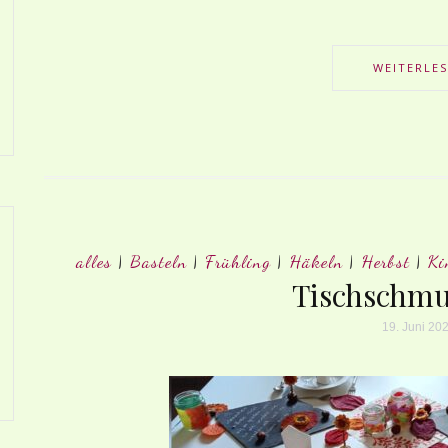
WEITERLE
alles
|
Basteln
|
Frühling
|
Häkeln
|
Herbst
|
Ki
Tischschmu
19. Juni 20