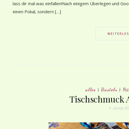
lass dir mal was einfallen!Nach einigem Überlegen und Googe
einen Pokal, sondern […]
WEITERLE
alles
|
Basteln
|
Hä
Tischschmuck 
4. Januar 2