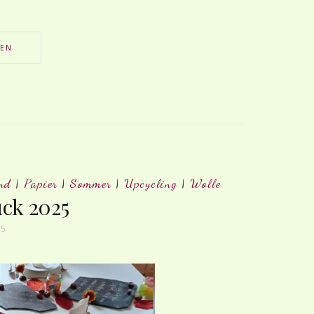
SEN
nd
|
Papier
|
Sommer
|
Upcycling
|
Wolle
ck 2025
25