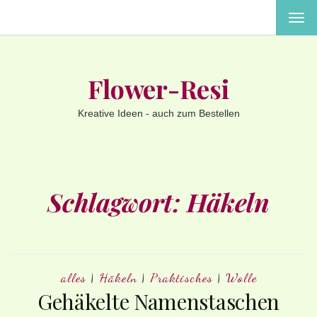
MEN
EIN-
ODE
AUS
Flower-Resi
Kreative Ideen - auch zum Bestellen
Schlagwort:
Häkeln
alles
|
Häkeln
|
Praktisches
|
Wolle
Gehäkelte Namenstaschen