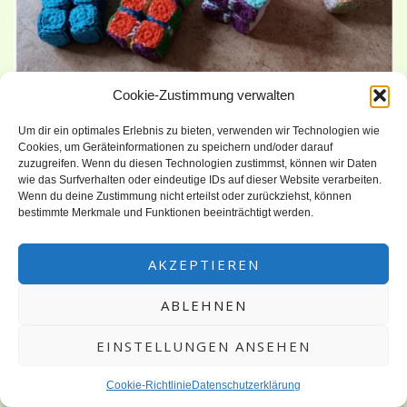
Cookie-Zustimmung verwalten
Ich finde es interessant Dinge zu häkeln, die man bewegen
Um dir ein optimales Erlebnis zu bieten, verwenden wir Technologien wie
kann. Danach habe ich auch gesucht und dann habe ich mich
Cookies, um Geräteinformationen zu speichern und/oder darauf
wieder ausprobiert.
Drehwürfel habe ich ja schon
zuzugreifen. Wenn du diesen Technologien zustimmst, können wir Daten
wie das Surfverhalten oder eindeutige IDs auf dieser Website verarbeiten.
gehäkelt und sie fetzten mir immer noch. Mit der Zeit
Wenn du deine Zustimmung nicht erteilst oder zurückziehst, können
bestimmte Merkmale und Funktionen beeinträchtigt werden.
verbessere ich meine Technik, aber aufwendig sind die
kleinen Würfel trotzdem. Hexagons zum Drehen habe ich […]
AKZEPTIEREN
ABLEHNEN
WEITERLESEN
EINSTELLUNGEN ANSEHEN
Cookie-Richtlinie
Datenschutzerklärung