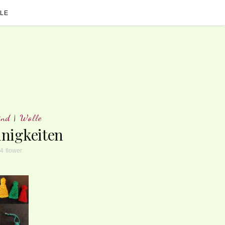
LE
ind
|
Wolle
inigkeiten
24
flower