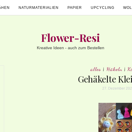
ÄHEN
NATURMATERIALIEN
PAPIER
UPCYCLING
WOL
Flower-Resi
Kreative Ideen - auch zum Bestellen
alles
|
Häkeln
|
K
Gehäkelte Kle
27. Dezember 20