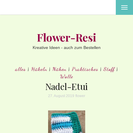
MEN
EIN-
ODE
AUS
Flower-Resi
Kreative Ideen - auch zum Bestellen
alles
|
Häkeln
|
Nähen
|
Praktisches
|
Stoff
|
Wolle
Nadel-Etui
27. August 2019
flower