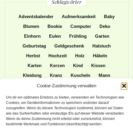
Schlagwörter
Adventskalender
Aufmerksamkeit
Baby
Blumen
Bookie
Computer
Deko
Einhorn
Eulen
Frühling
Garten
Geburtstag
Geldgeschenk
Halstuch
Herbst
Hochzeit
Holz
Häkeln
Karten
Kerzen
Kind
Kissen
Kleidung
Kranz
Kuscheln
Mann
Mütze
Naturmaterialien
Nähen
Cookie-Zustimmung verwalten
Ordner
Ostern
Papier
Patchwork
Um dir ein optimales Erlebnis zu bieten, verwenden wir Technologien wie
Cookies, um Geräteinformationen zu speichern und/oder darauf
Plotter
Praktisches
Schulanfang
zuzugreifen. Wenn du diesen Technologien zustimmst, können wir Daten
wie das Surfverhalten oder eindeutige IDs auf dieser Website verarbeiten.
Spielen
Stampin up
Stoff
Stricken
Wenn du deine Zustimmung nicht erteilst oder zurückziehst, können
Tasche
Tiere
Upcycling
Weihnachten
bestimmte Merkmale und Funktionen beeinträchtigt werden.