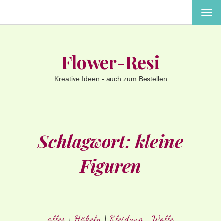
MEN
EIN-
ODE
AUS
Flower-Resi
Kreative Ideen - auch zum Bestellen
Schlagwort:
kleine
Figuren
alles
|
Häkeln
|
Kleidung
|
Wolle