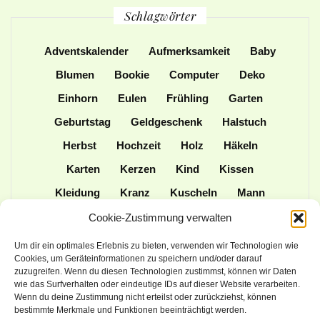
Schlagwörter
Adventskalender
Aufmerksamkeit
Baby
Blumen
Bookie
Computer
Deko
Einhorn
Eulen
Frühling
Garten
Geburtstag
Geldgeschenk
Halstuch
Herbst
Hochzeit
Holz
Häkeln
Karten
Kerzen
Kind
Kissen
Kleidung
Kranz
Kuscheln
Mann
Mütze
Naturmaterialien
Nähen
Cookie-Zustimmung verwalten
Ordner
Ostern
Papier
Patchwork
Um dir ein optimales Erlebnis zu bieten, verwenden wir Technologien wie
Cookies, um Geräteinformationen zu speichern und/oder darauf
Plotter
Praktisches
Schulanfang
zuzugreifen. Wenn du diesen Technologien zustimmst, können wir Daten
wie das Surfverhalten oder eindeutige IDs auf dieser Website verarbeiten.
Spielen
Stampin up
Stoff
Stricken
Wenn du deine Zustimmung nicht erteilst oder zurückziehst, können
Tasche
Tiere
Upcycling
Weihnachten
bestimmte Merkmale und Funktionen beeinträchtigt werden.