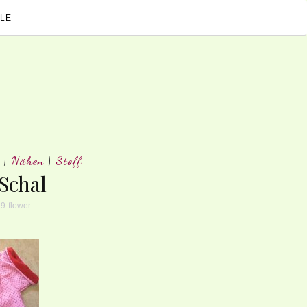
LE
|
Nähen
|
Stoff
Schal
19
flower