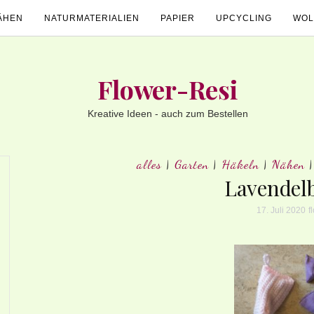
ÄHEN
NATURMATERIALIEN
PAPIER
UPCYCLING
WOL
Flower-Resi
Kreative Ideen - auch zum Bestellen
alles
|
Garten
|
Häkeln
|
Nähen
Lavendelb
17. Juli 2020
f