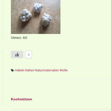
Views: 60
0
Häkeln
Nähen
Naturmaterialien
Wolle
Beitragsnavigation
Kochmützen