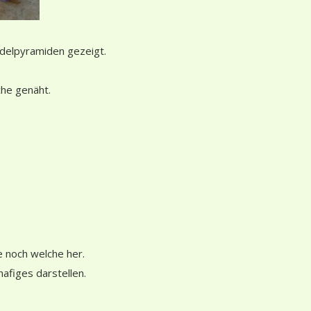
ndelpyramiden gezeigt.
che genäht.
le noch welche her.
afiges darstellen.