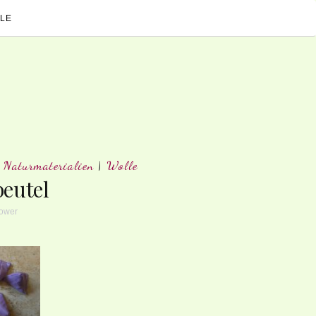
LE
|
Naturmaterialien
|
Wolle
eutel
lower