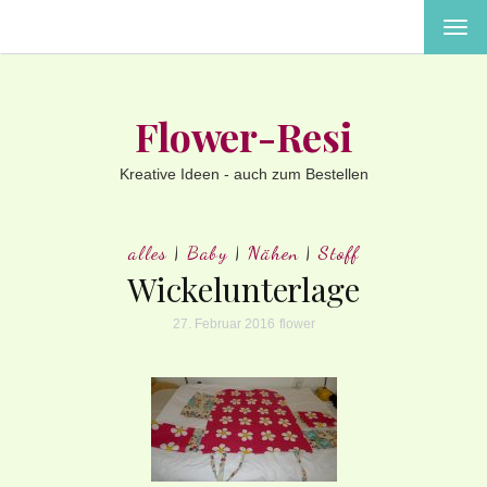
MEN
EIN-
ODE
AUS
Flower-Resi
Kreative Ideen - auch zum Bestellen
alles
|
Baby
|
Nähen
|
Stoff
Wickelunterlage
27. Februar 2016
flower