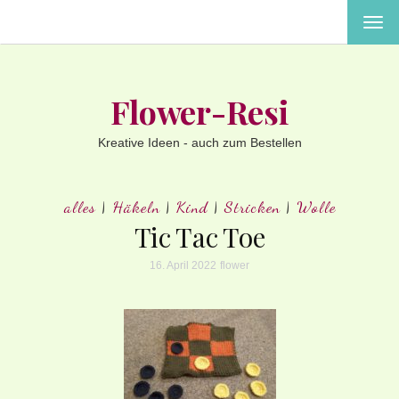
MEN
EIN-
ODE
AUS
Flower-Resi
Kreative Ideen - auch zum Bestellen
alles
|
Häkeln
|
Kind
|
Stricken
|
Wolle
Tic Tac Toe
16. April 2022
flower