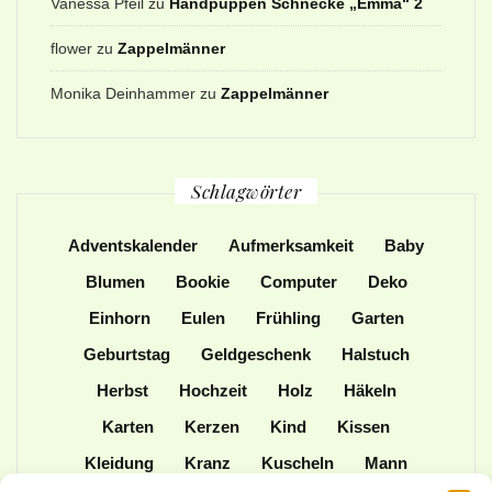
Vanessa Pfeil
zu
Handpuppen Schnecke „Emma“ 2
flower
zu
Zappelmänner
Monika Deinhammer
zu
Zappelmänner
Schlagwörter
Adventskalender
Aufmerksamkeit
Baby
Blumen
Bookie
Computer
Deko
Einhorn
Eulen
Frühling
Garten
Geburtstag
Geldgeschenk
Halstuch
Herbst
Hochzeit
Holz
Häkeln
Karten
Kerzen
Kind
Kissen
Kleidung
Kranz
Kuscheln
Mann