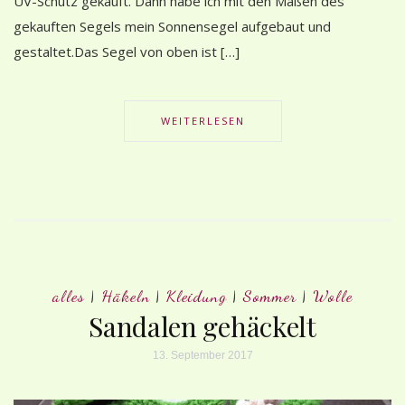
UV-Schutz gekauft. Dann habe ich mit den Maßen des
gekauften Segels mein Sonnensegel aufgebaut und
gestaltet.Das Segel von oben ist […]
WEITERLESEN
alles
|
Häkeln
|
Kleidung
|
Sommer
|
Wolle
Sandalen gehäckelt
13. September 2017