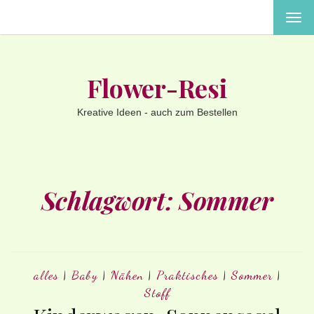
MEN
EIN-
ODE
AUS
Flower-Resi
Kreative Ideen - auch zum Bestellen
Schlagwort:
Sommer
alles
|
Baby
|
Nähen
|
Praktisches
|
Sommer
|
Stoff