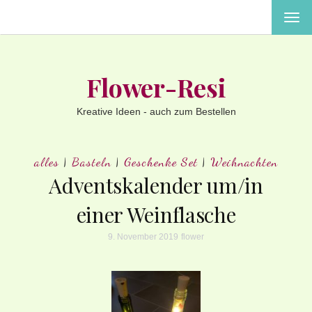
MEN
EIN-
ODE
AUS
Flower-Resi
Kreative Ideen - auch zum Bestellen
alles
|
Basteln
|
Geschenke Set
|
Weihnachten
Adventskalender um/in
einer Weinflasche
9. November 2019
flower