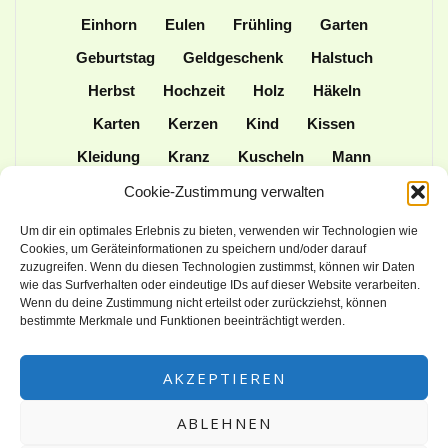
Einhorn
Eulen
Frühling
Garten
Geburtstag
Geldgeschenk
Halstuch
Herbst
Hochzeit
Holz
Häkeln
Karten
Kerzen
Kind
Kissen
Kleidung
Kranz
Kuscheln
Mann
Mütze
Naturmaterialien
Nähen
Cookie-Zustimmung verwalten
Ordner
Ostern
Papier
Patchwork
Um dir ein optimales Erlebnis zu bieten, verwenden wir Technologien wie
Cookies, um Geräteinformationen zu speichern und/oder darauf
Plotter
Praktisches
Schulanfang
zuzugreifen. Wenn du diesen Technologien zustimmst, können wir Daten
wie das Surfverhalten oder eindeutige IDs auf dieser Website verarbeiten.
Spielen
Stampin up
Stoff
Stricken
Wenn du deine Zustimmung nicht erteilst oder zurückziehst, können
Tasche
Tiere
Upcycling
Weihnachten
bestimmte Merkmale und Funktionen beeinträchtigt werden.
Wolle
AKZEPTIEREN
ABLEHNEN