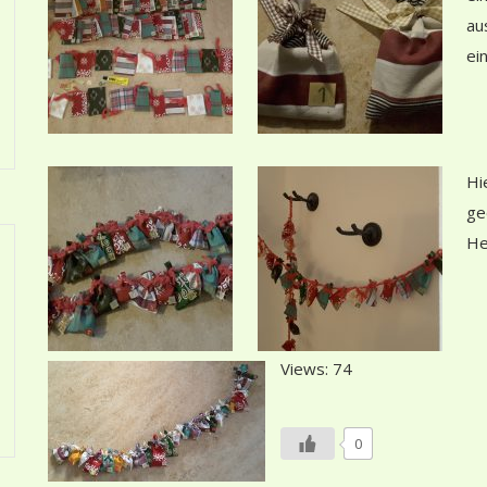
au
ei
Hi
ge
He
Views: 74
0