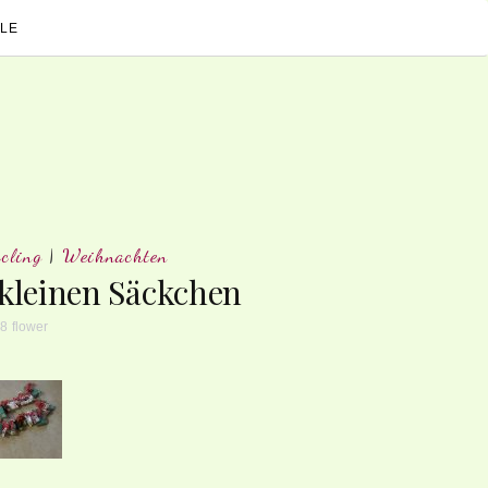
LE
cling
|
Weihnachten
kleinen Säckchen
18
flower