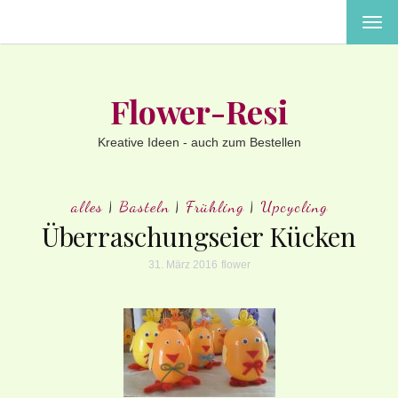
MEN
EIN-
ODE
AUS
Flower-Resi
Kreative Ideen - auch zum Bestellen
alles
|
Basteln
|
Frühling
|
Upcycling
Überraschungseier Kücken
31. März 2016
flower