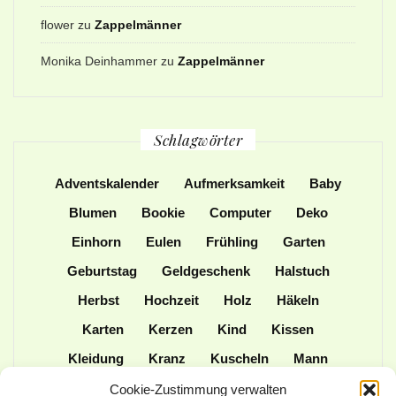
flower
zu
Zappelmänner
Monika Deinhammer
zu
Zappelmänner
Schlagwörter
Adventskalender
Aufmerksamkeit
Baby
Blumen
Bookie
Computer
Deko
Einhorn
Eulen
Frühling
Garten
Geburtstag
Geldgeschenk
Halstuch
Herbst
Hochzeit
Holz
Häkeln
Karten
Kerzen
Kind
Kissen
Kleidung
Kranz
Kuscheln
Mann
Mütze
Naturmaterialien
Nähen
Cookie-Zustimmung verwalten