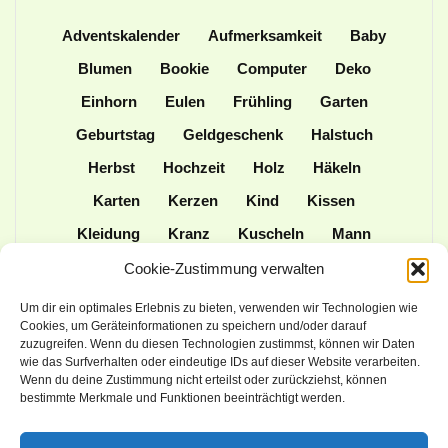
Adventskalender
Aufmerksamkeit
Baby
Blumen
Bookie
Computer
Deko
Einhorn
Eulen
Frühling
Garten
Geburtstag
Geldgeschenk
Halstuch
Herbst
Hochzeit
Holz
Häkeln
Karten
Kerzen
Kind
Kissen
Kleidung
Kranz
Kuscheln
Mann
Mütze
Naturmaterialien
Nähen
Cookie-Zustimmung verwalten
Ordner
Ostern
Papier
Patchwork
Um dir ein optimales Erlebnis zu bieten, verwenden wir Technologien wie
Cookies, um Geräteinformationen zu speichern und/oder darauf
Plotter
Praktisches
Schulanfang
zuzugreifen. Wenn du diesen Technologien zustimmst, können wir Daten
wie das Surfverhalten oder eindeutige IDs auf dieser Website verarbeiten.
Spielen
Stampin up
Stoff
Stricken
Wenn du deine Zustimmung nicht erteilst oder zurückziehst, können
Tasche
Tiere
Upcycling
Weihnachten
bestimmte Merkmale und Funktionen beeinträchtigt werden.
Wolle