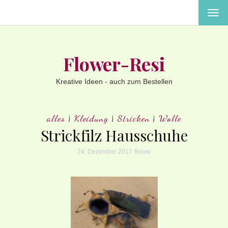
MEN
EIN-
ODE
AUS
Flower-Resi
Kreative Ideen - auch zum Bestellen
alles
|
Kleidung
|
Stricken
|
Wolle
Strickfilz Hausschuhe
24. Dezember 2017
flower