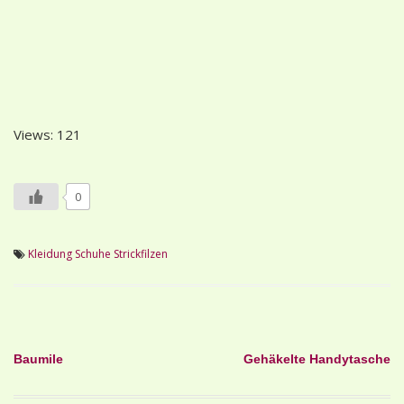
Views: 121
0
Kleidung
Schuhe
Strickfilzen
Beitragsnavigation
Baumile
Gehäkelte Handytasche