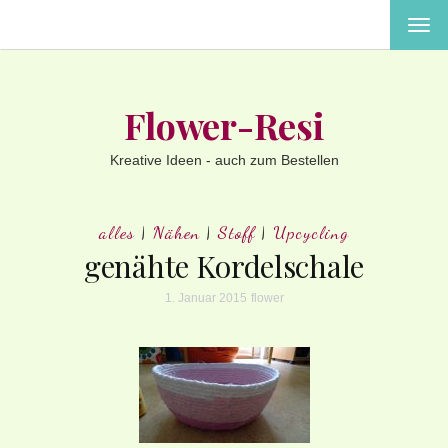
MEN
EIN-
ODE
AUS
Flower-Resi
Kreative Ideen - auch zum Bestellen
alles
|
Nähen
|
Stoff
|
Upcycling
genähte Kordelschale
1. Januar 2015
flower