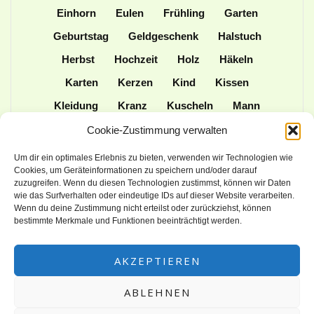
Einhorn
Eulen
Frühling
Garten
Geburtstag
Geldgeschenk
Halstuch
Herbst
Hochzeit
Holz
Häkeln
Karten
Kerzen
Kind
Kissen
Kleidung
Kranz
Kuscheln
Mann
Mütze
Naturmaterialien
Nähen
Cookie-Zustimmung verwalten
Ordner
Ostern
Papier
Patchwork
Um dir ein optimales Erlebnis zu bieten, verwenden wir Technologien wie
Cookies, um Geräteinformationen zu speichern und/oder darauf
Plotter
Praktisches
Schulanfang
zuzugreifen. Wenn du diesen Technologien zustimmst, können wir Daten
wie das Surfverhalten oder eindeutige IDs auf dieser Website verarbeiten.
Spielen
Stampin up
Stoff
Stricken
Wenn du deine Zustimmung nicht erteilst oder zurückziehst, können
Tasche
Tiere
Upcycling
Weihnachten
bestimmte Merkmale und Funktionen beeinträchtigt werden.
Wolle
AKZEPTIEREN
ABLEHNEN