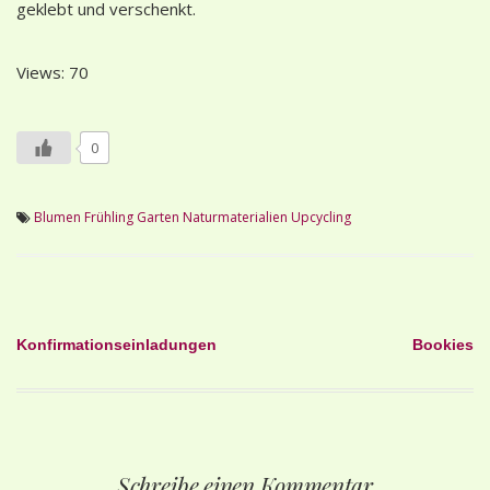
geklebt und verschenkt.
Views: 70
0
Blumen
Frühling
Garten
Naturmaterialien
Upcycling
Beitragsnavigation
Konfirmationseinladungen
Bookies
Schreibe einen Kommentar