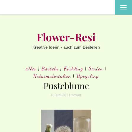
MEN
EIN-
ODE
AUS
Flower-Resi
Kreative Ideen - auch zum Bestellen
alles
|
Basteln
|
Frühling
|
Garten
|
Naturmaterialien
|
Upcycling
Pusteblume
4. Juni 2021
flower