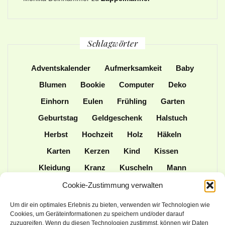
Schlagwörter
Adventskalender
Aufmerksamkeit
Baby
Blumen
Bookie
Computer
Deko
Einhorn
Eulen
Frühling
Garten
Geburtstag
Geldgeschenk
Halstuch
Herbst
Hochzeit
Holz
Häkeln
Karten
Kerzen
Kind
Kissen
Kleidung
Kranz
Kuscheln
Mann
Mütze
Naturmaterialien
Nähen
Cookie-Zustimmung verwalten
Ordner
Ostern
Papier
Patchwork
Um dir ein optimales Erlebnis zu bieten, verwenden wir Technologien wie
Cookies, um Geräteinformationen zu speichern und/oder darauf
Plotter
Praktisches
Schulanfang
zuzugreifen. Wenn du diesen Technologien zustimmst, können wir Daten