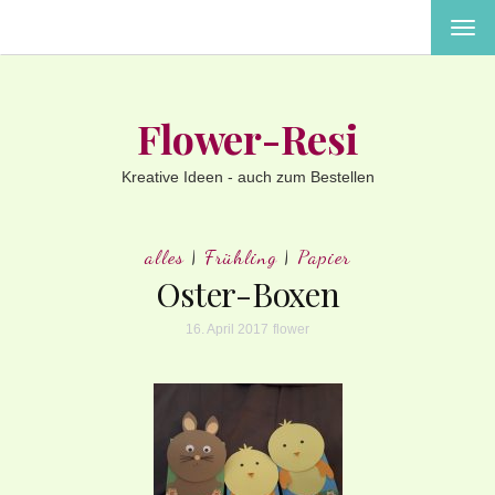
MEN
EIN-
ODE
AUS
Flower-Resi
Kreative Ideen - auch zum Bestellen
alles
|
Frühling
|
Papier
Oster-Boxen
16. April 2017
flower