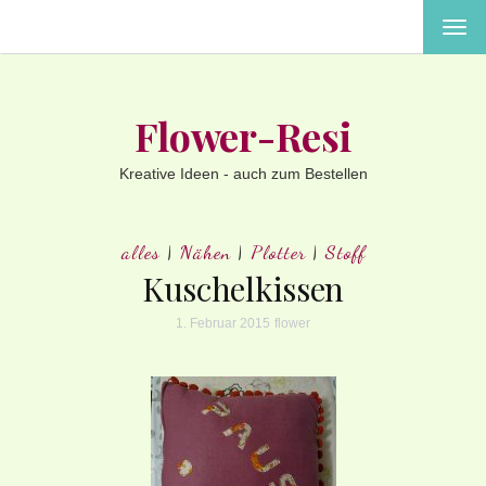
MEN
EIN-
ODE
AUS
Flower-Resi
Kreative Ideen - auch zum Bestellen
alles
|
Nähen
|
Plotter
|
Stoff
Kuschelkissen
1. Februar 2015
flower