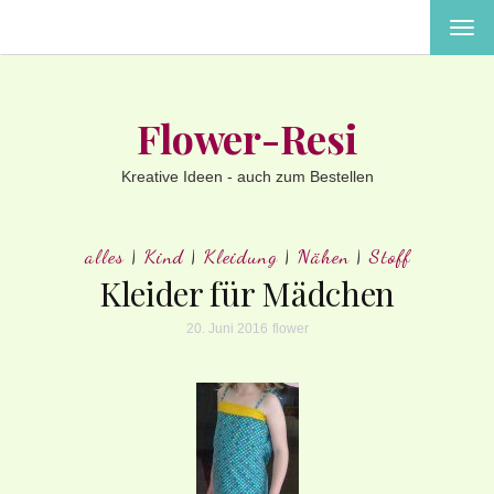
MEN
EIN-
ODE
AUS
Flower-Resi
Kreative Ideen - auch zum Bestellen
alles
|
Kind
|
Kleidung
|
Nähen
|
Stoff
Kleider für Mädchen
20. Juni 2016
flower