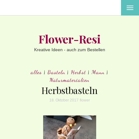
MEN
EIN-
ODE
AUS
Flower-Resi
Kreative Ideen - auch zum Bestellen
alles
|
Basteln
|
Herbst
|
Mann
|
Naturmaterialien
Herbstbasteln
18. Oktober 2017
flower